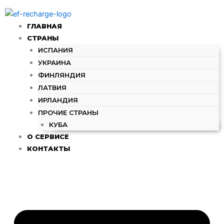
Количество
Перейти
товара
к
750₴
ГЛАВНАЯ
содержимому
-
СТРАНЫ
Пополнить
ИСПАНИЯ
счет
УКРАИНА
Kyivstar
(UA)
ФИНЛЯНДИЯ
ЛАТВИЯ
ИРЛАНДИЯ
ПРОЧИЕ СТРАНЫ
КУБА
О СЕРВИСЕ
КОНТАКТЫ