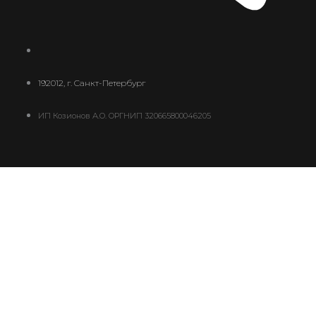
192012, г. Санкт-Петербург
ИП Козионов А.О. ОРГНИП 320665800046205
Ваш платеж
0
В корзине сейчас ничего нет
добавить еще платеж
0
В некоторых случаях уведомления о статусах
платежей могут не приходить на e-mail. Для
получения оперативных уведомлений