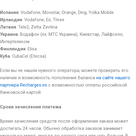
Испания
: Vodafone, Movistar, Orange, Ding, Yolka Mobile
Ирландия
: Vodafone, Eir, Three
Латвия
: Tele2, Zelta Zevtina
Украина
: Водафон (ех. МТС Украина), Киевстар, Лайфселл,
Интертелеком
Финляндия
: Elisa
Куба
: CubaCel (Etecsa)
Если вы не нашли нужного оператора, можете проверить его
наличие и возможность пополнения баланса
на сайте нашего
партнера Recharges.es
с возможностью оплаты российской
банковской картой.
Сроки зачисления платежа
Время зачисления средств после оформления заказа может
достигать 24 часов. Обычно обработка заказов занимает
несколько минут, иногда до одного часа или чуть больше. В