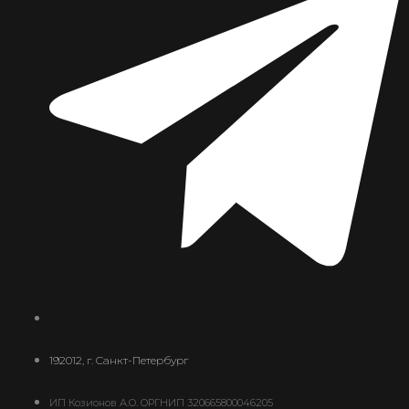
192012, г. Санкт-Петербург
ИП Козионов А.О. ОРГНИП 320665800046205