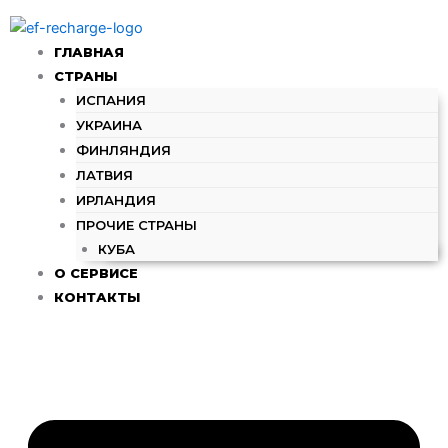
Количество
Перейти
товара
к
1000₴
ГЛАВНАЯ
содержимому
-
СТРАНЫ
Kyivstar
ИСПАНИЯ
(UA)
УКРАИНА
ФИНЛЯНДИЯ
ЛАТВИЯ
ИРЛАНДИЯ
ПРОЧИЕ СТРАНЫ
КУБА
О СЕРВИСЕ
КОНТАКТЫ