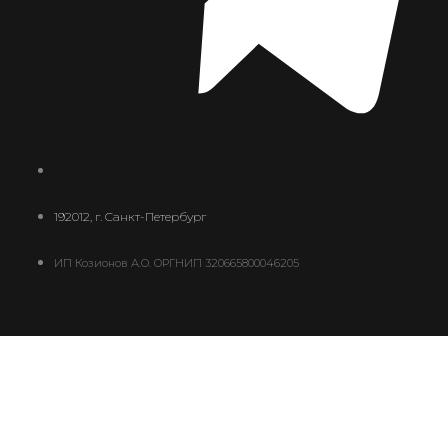
192012, г. Санкт-Петербург
ИП Козионов А.О. ОРГНИП 320665800046205
Ваш платеж
0
В корзине сейчас ничего нет
добавить еще платеж
0