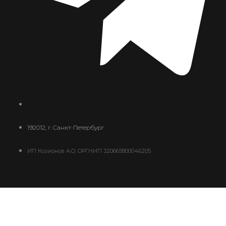
192012, г. Санкт-Петербург
ИП Козионов А.О. ОРГНИП 320665800046205
Ваш платеж
0
В корзине сейчас ничего нет
добавить еще платеж