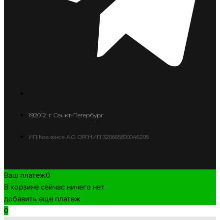
192012, г. Санкт-Петербург
ИП Козионов А.О. ОРГНИП 320665800046205
Ваш платеж
0
В корзине сейчас ничего нет
добавить еще платеж
0