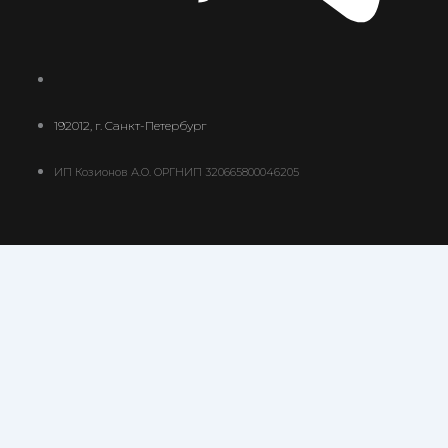
192012, г. Санкт-Петербург
ИП Козионов А.О. ОРГНИП 320665800046205
Ваш платеж
0
В корзине сейчас ничего нет
добавить еще платеж
0
В некоторых случаях уведомления о статусах
платежей могут не приходить на e-mail. Для
получения оперативных уведомлений