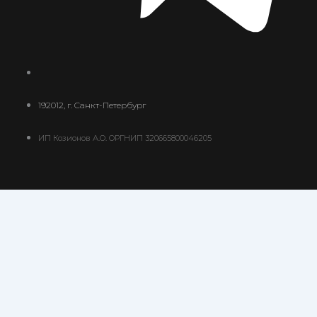
192012, г. Санкт-Петербург
ИП Козионов А.О. ОРГНИП 320665800046205
Ваш платеж
0
В корзине сейчас ничего нет
добавить еще платеж
0
В некоторых случаях уведомления о статусах
платежей могут не приходить на e-mail. Для