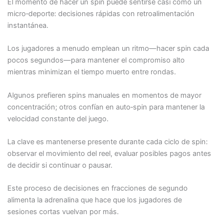
El momento de hacer un spin puede sentirse casi como un
micro‑deporte: decisiones rápidas con retroalimentación
instantánea.
Los jugadores a menudo emplean un ritmo—hacer spin cada
pocos segundos—para mantener el compromiso alto
mientras minimizan el tiempo muerto entre rondas.
Algunos prefieren spins manuales en momentos de mayor
concentración; otros confían en auto‑spin para mantener la
velocidad constante del juego.
La clave es mantenerse presente durante cada ciclo de spin:
observar el movimiento del reel, evaluar posibles pagos antes
de decidir si continuar o pausar.
Este proceso de decisiones en fracciones de segundo
alimenta la adrenalina que hace que los jugadores de
sesiones cortas vuelvan por más.