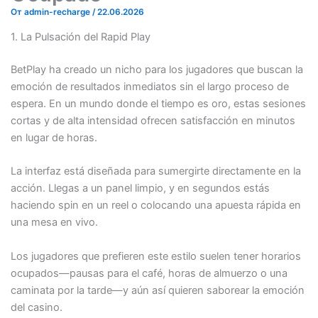
От
admin-recharge
/
22.06.2026
1. La Pulsación del Rapid Play
BetPlay ha creado un nicho para los jugadores que buscan la
emoción de resultados inmediatos sin el largo proceso de
espera. En un mundo donde el tiempo es oro, estas sesiones
cortas y de alta intensidad ofrecen satisfacción en minutos
en lugar de horas.
La interfaz está diseñada para sumergirte directamente en la
acción. Llegas a un panel limpio, y en segundos estás
haciendo spin en un reel o colocando una apuesta rápida en
una mesa en vivo.
Los jugadores que prefieren este estilo suelen tener horarios
ocupados—pausas para el café, horas de almuerzo o una
caminata por la tarde—y aún así quieren saborear la emoción
del casino.