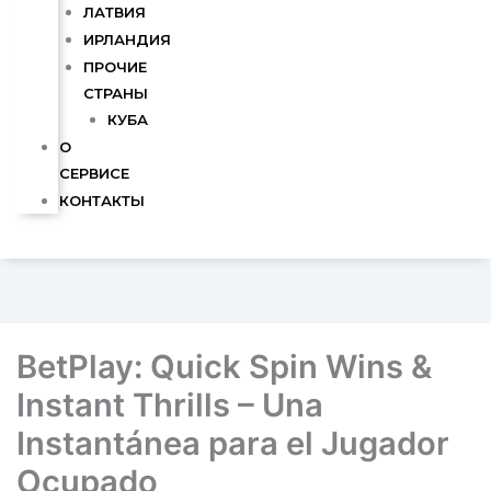
ЛАТВИЯ
ИРЛАНДИЯ
ПРОЧИЕ
СТРАНЫ
КУБА
О
СЕРВИСЕ
КОНТАКТЫ
BetPlay: Quick Spin Wins &
Instant Thrills – Una
Instantánea para el Jugador
Ocupado