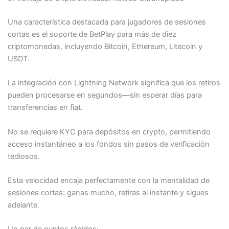
Una característica destacada para jugadores de sesiones
cortas es el soporte de BetPlay para más de diez
criptomonedas, incluyendo Bitcoin, Ethereum, Litecoin y
USDT.
La integración con Lightning Network significa que los retiros
pueden procesarse en segundos—sin esperar días para
transferencias en fiat.
No se requiere KYC para depósitos en crypto, permitiendo
acceso instantáneo a los fondos sin pasos de verificación
tediosos.
Esta velocidad encaja perfectamente con la mentalidad de
sesiones cortas: ganas mucho, retiras al instante y sigues
adelante.