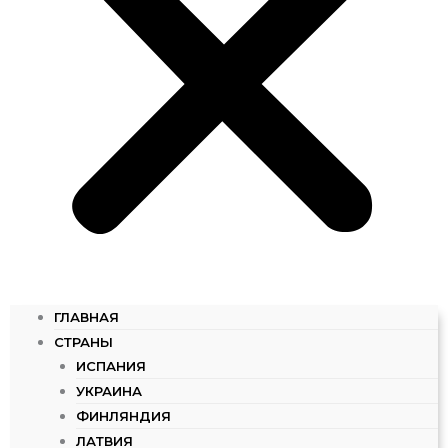
ГЛАВНАЯ
СТРАНЫ
ИСПАНИЯ
УКРАИНА
ФИНЛЯНДИЯ
ЛАТВИЯ