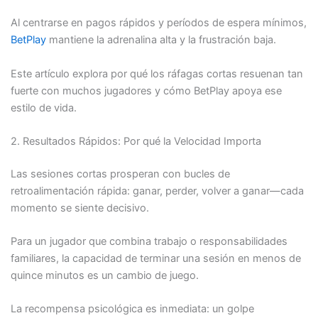
Al centrarse en pagos rápidos y períodos de espera mínimos,
BetPlay
mantiene la adrenalina alta y la frustración baja.
Este artículo explora por qué los ráfagas cortas resuenan tan
fuerte con muchos jugadores y cómo BetPlay apoya ese
estilo de vida.
2. Resultados Rápidos: Por qué la Velocidad Importa
Las sesiones cortas prosperan con bucles de
retroalimentación rápida: ganar, perder, volver a ganar—cada
momento se siente decisivo.
Para un jugador que combina trabajo o responsabilidades
familiares, la capacidad de terminar una sesión en menos de
quince minutos es un cambio de juego.
La recompensa psicológica es inmediata: un golpe