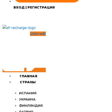
ВХОД | РЕГИСТРАЦИЯ
User-edit
ГЛАВНАЯ
СТРАНЫ
ИСПАНИЯ
УКРАИНА
ФИНЛЯНДИЯ
ЛАТВИЯ