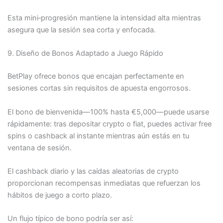
Esta mini‑progresión mantiene la intensidad alta mientras
asegura que la sesión sea corta y enfocada.
9. Diseño de Bonos Adaptado a Juego Rápido
BetPlay ofrece bonos que encajan perfectamente en
sesiones cortas sin requisitos de apuesta engorrosos.
El bono de bienvenida—100% hasta €5,000—puede usarse
rápidamente: tras depositar crypto o fiat, puedes activar free
spins o cashback al instante mientras aún estás en tu
ventana de sesión.
El cashback diario y las caídas aleatorias de crypto
proporcionan recompensas inmediatas que refuerzan los
hábitos de juego a corto plazo.
Un flujo típico de bono podría ser así: