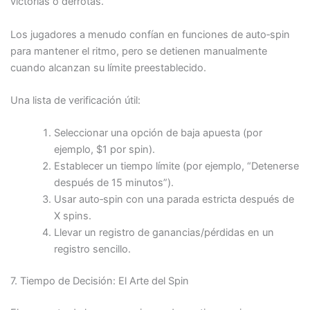
victorias o derrotas.
Los jugadores a menudo confían en funciones de auto‑spin
para mantener el ritmo, pero se detienen manualmente
cuando alcanzan su límite preestablecido.
Una lista de verificación útil:
Seleccionar una opción de baja apuesta (por
ejemplo, $1 por spin).
Establecer un tiempo límite (por ejemplo, “Detenerse
después de 15 minutos”).
Usar auto‑spin con una parada estricta después de
X spins.
Llevar un registro de ganancias/pérdidas en un
registro sencillo.
7. Tiempo de Decisión: El Arte del Spin