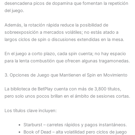
desencadena picos de dopamina que fomentan la repetición
del juego.
Además, la rotación rápida reduce la posibilidad de
sobreexposición a mercados volátiles; no estás atado a
largos ciclos de spin o discusiones extendidas en la mesa.
En el juego a corto plazo, cada spin cuenta; no hay espacio
para la lenta combustión que ofrecen algunas tragamonedas.
3. Opciones de Juego que Mantienen el Spin en Movimiento
La biblioteca de BetPlay cuenta con más de 3,800 títulos,
pero solo unos pocos brillan en el ámbito de sesiones cortas.
Los títulos clave incluyen:
Starburst – carretes rápidos y pagos instantáneos.
Book of Dead – alta volatilidad pero ciclos de juego