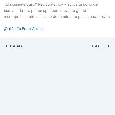
¿El siguiente paso? Regístrate hoy y activa tu bono de
bienvenida—tu primer spin podría traerte grandes
recompensas antes incluso de terminar tu pausa para el café.
¡Obtén Tu Bono Ahora!
НАЗАД
ДАЛЕЕ