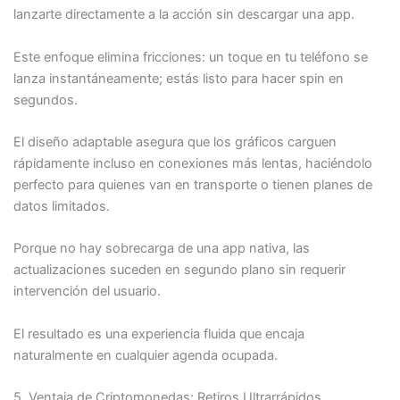
lanzarte directamente a la acción sin descargar una app.
Este enfoque elimina fricciones: un toque en tu teléfono se
lanza instantáneamente; estás listo para hacer spin en
segundos.
El diseño adaptable asegura que los gráficos carguen
rápidamente incluso en conexiones más lentas, haciéndolo
perfecto para quienes van en transporte o tienen planes de
datos limitados.
Porque no hay sobrecarga de una app nativa, las
actualizaciones suceden en segundo plano sin requerir
intervención del usuario.
El resultado es una experiencia fluida que encaja
naturalmente en cualquier agenda ocupada.
5. Ventaja de Criptomonedas: Retiros Ultrarrápidos