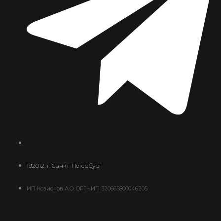
192012, г. Санкт-Петербург
ИП Козионов А.О. ОРГНИП 320665800046205