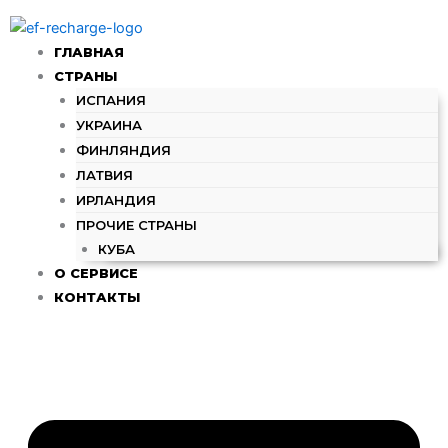
Количество
Перейти
товара
к
Prepago
ГЛАВНАЯ
содержимому
S
СТРАНЫ
-
ИСПАНИЯ
Vodafone
УКРАИНА
(ES)
ФИНЛЯНДИЯ
ЛАТВИЯ
ИРЛАНДИЯ
ПРОЧИЕ СТРАНЫ
КУБА
О СЕРВИСЕ
КОНТАКТЫ