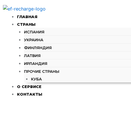
Количество
Перейти
товара
к
50₴
ГЛАВНАЯ
содержимому
-
СТРАНЫ
Vodafone
(UA)
ИСПАНИЯ
УКРАИНА
ФИНЛЯНДИЯ
ЛАТВИЯ
ИРЛАНДИЯ
ПРОЧИЕ СТРАНЫ
КУБА
О СЕРВИСЕ
КОНТАКТЫ