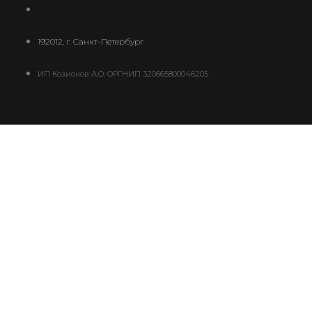
192012, г. Санкт-Петербург
ИП Козионов А.О. ОРГНИП 320665800046205
Ваш платеж
0
В корзине сейчас ничего нет
добавить еще платеж
0
В некоторых случаях уведомления о статусах
платежей могут не приходить на e-mail. Для
получения оперативных уведомлений
авторизуйтесь
на главной странице через Telegram.
Не показывать больше