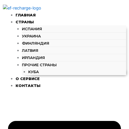
Количество
Перейти
товара
к
30€
ГЛАВНАЯ
содержимому
-
СТРАНЫ
Elisa
ИСПАНИЯ
(FI)
УКРАИНА
ФИНЛЯНДИЯ
ЛАТВИЯ
ИРЛАНДИЯ
ПРОЧИЕ СТРАНЫ
КУБА
О СЕРВИСЕ
КОНТАКТЫ