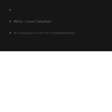
192012, г. Санкт-Петербург
ИП Козионов А.О. ОРГНИП 320665800046205
Ваш платеж
0
В корзине сейчас ничего нет
добавить еще платеж
0
В некоторых случаях уведомления о статусах
платежей могут не приходить на e-mail. Для
получения оперативных уведомлений
авторизуйтесь
на главной странице через Telegram.