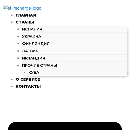
Количество
Перейти
товара
к
250₴
ГЛАВНАЯ
содержимому
-
СТРАНЫ
Пополнить
ИСПАНИЯ
счет
УКРАИНА
Kyivstar
(UA)
ФИНЛЯНДИЯ
ЛАТВИЯ
ИРЛАНДИЯ
ПРОЧИЕ СТРАНЫ
КУБА
О СЕРВИСЕ
КОНТАКТЫ