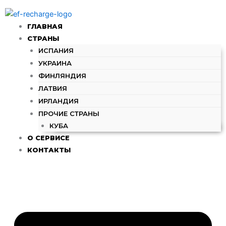
Количество
Перейти
товара
к
15€
ГЛАВНАЯ
содержимому
-
СТРАНЫ
DIGI
ИСПАНИЯ
(ES)
УКРАИНА
ФИНЛЯНДИЯ
ЛАТВИЯ
ИРЛАНДИЯ
ПРОЧИЕ СТРАНЫ
КУБА
О СЕРВИСЕ
КОНТАКТЫ