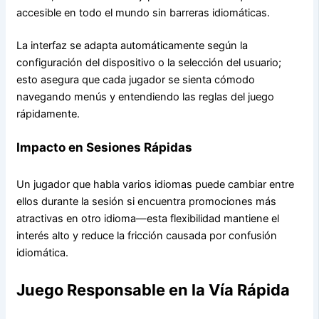
accesible en todo el mundo sin barreras idiomáticas.
La interfaz se adapta automáticamente según la
configuración del dispositivo o la selección del usuario;
esto asegura que cada jugador se sienta cómodo
navegando menús y entendiendo las reglas del juego
rápidamente.
Impacto en Sesiones Rápidas
Un jugador que habla varios idiomas puede cambiar entre
ellos durante la sesión si encuentra promociones más
atractivas en otro idioma—esta flexibilidad mantiene el
interés alto y reduce la fricción causada por confusión
idiomática.
Juego Responsable en la Vía Rápida