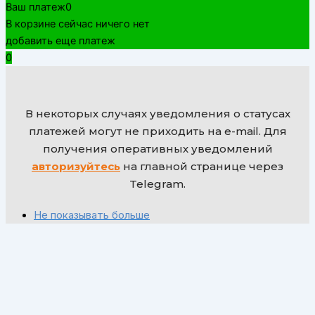
Ваш платеж
0
В корзине сейчас ничего нет
добавить еще платеж
0
В некоторых случаях уведомления о статусах
платежей могут не приходить на e-mail. Для
получения оперативных уведомлений
авторизуйтесь
на главной странице через
Telegram.
Не показывать больше