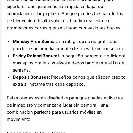
jugadores que quieren acción rápida en lugar de
acumulación a largo plazo. Aunque puedes buscar ofertas
de bienvenida de alto valor, el atractivo real está en
promociones cortas que se alinean con sesiones breves.
Monday Free Spins:
Una ráfaga de spins gratis que
puedes usar inmediatamente después de iniciar sesión.
Friday Reload Bonus:
Un pequeño porcentaje adicional
más spins gratis si vuelves a depositar durante el fin de
semana.
Deposit Bonuses:
Pequeños bonos que añaden crédito
extra al instante tras cada depósito.
Estas ofertas están diseñadas para que puedas activarlas
de inmediato y comenzar a jugar sin demora—una
combinación perfecta para usuarios móviles en
movimiento.