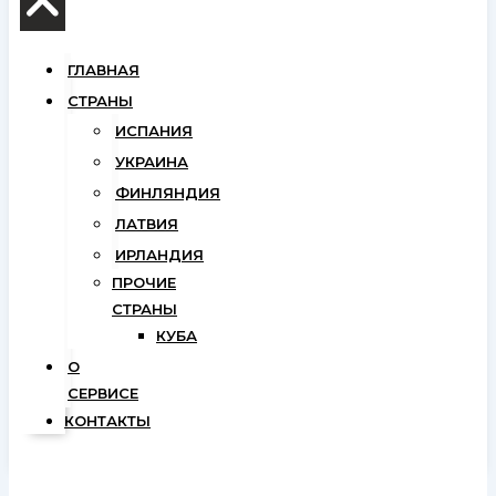
ГЛАВНАЯ
СТРАНЫ
ИСПАНИЯ
УКРАИНА
ФИНЛЯНДИЯ
ЛАТВИЯ
ИРЛАНДИЯ
ПРОЧИЕ
СТРАНЫ
КУБА
О
СЕРВИСЕ
КОНТАКТЫ