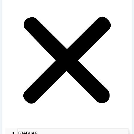
ГЛАВНАЯ