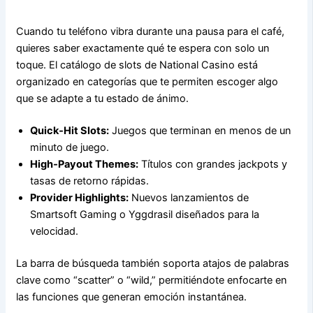
Cuando tu teléfono vibra durante una pausa para el café,
quieres saber exactamente qué te espera con solo un
toque. El catálogo de slots de National Casino está
organizado en categorías que te permiten escoger algo
que se adapte a tu estado de ánimo.
Quick‑Hit Slots:
Juegos que terminan en menos de un
minuto de juego.
High‑Payout Themes:
Títulos con grandes jackpots y
tasas de retorno rápidas.
Provider Highlights:
Nuevos lanzamientos de
Smartsoft Gaming o Yggdrasil diseñados para la
velocidad.
La barra de búsqueda también soporta atajos de palabras
clave como “scatter” o “wild,” permitiéndote enfocarte en
las funciones que generan emoción instantánea.