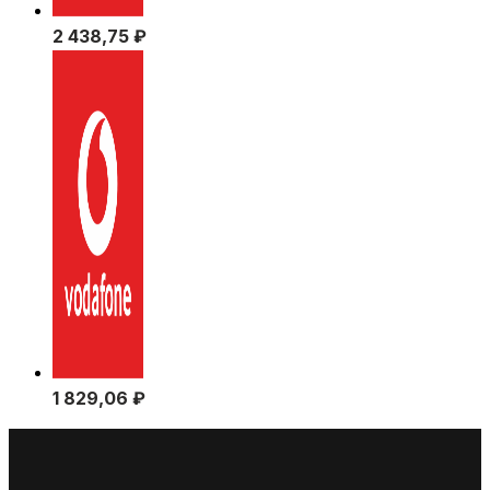
2 438,75
₽
1 829,06
₽