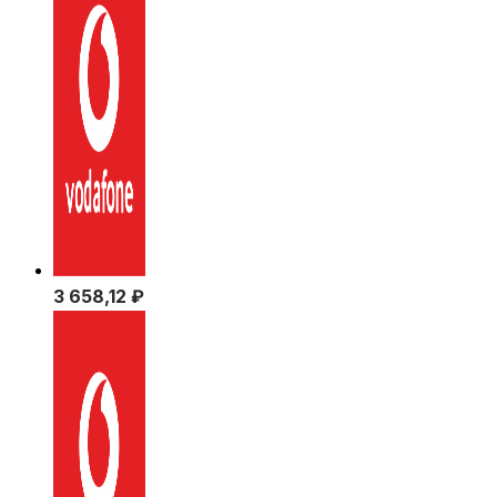
3 658,12
₽