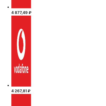
4 877,49
₽
4 267,81
₽