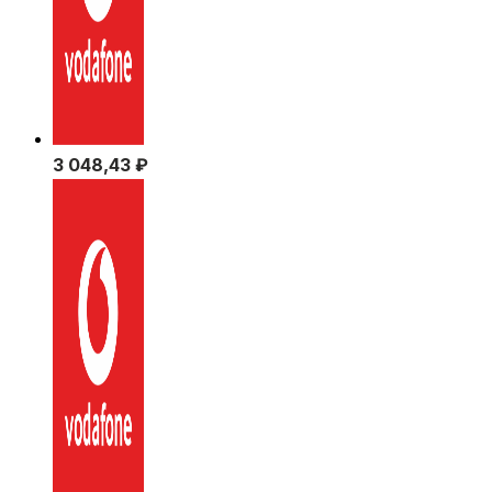
3 048,43
₽