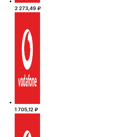
2 273,49
₽
1 705,12
₽