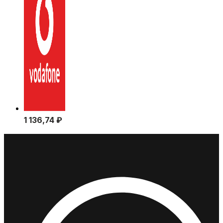
1 136,74
₽