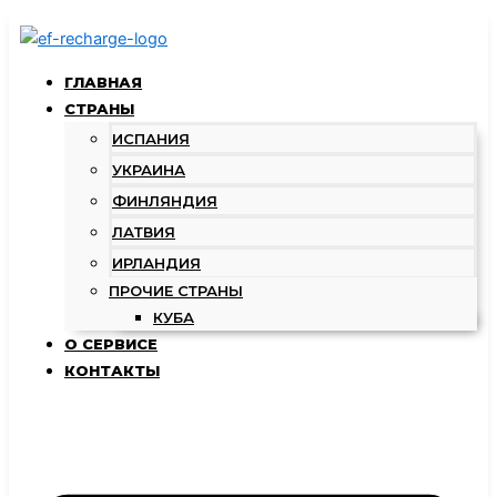
Количество
Перейти
товара
к
25€
содержимому
-
ГЛАВНАЯ
Vodafone
СТРАНЫ
(IE)
ИСПАНИЯ
УКРАИНА
ФИНЛЯНДИЯ
ЛАТВИЯ
ИРЛАНДИЯ
ПРОЧИЕ СТРАНЫ
КУБА
О СЕРВИСЕ
КОНТАКТЫ