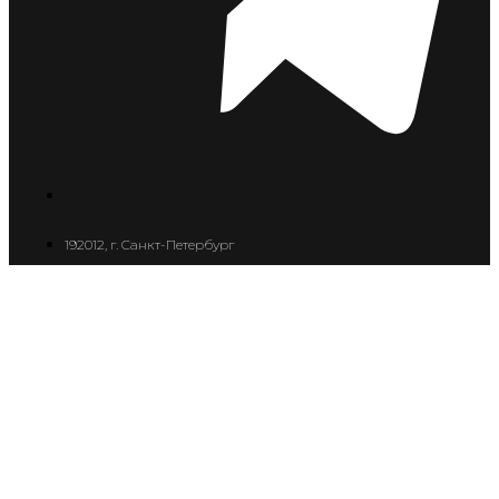
192012, г. Санкт-Петербург
ИП Козионов А.О. ОРГНИП 320665800046205
Ваш платеж
0
В корзине сейчас ничего нет
добавить еще платеж
0