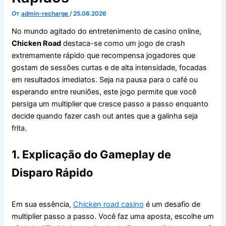
От
admin-recharge
/
25.06.2026
No mundo agitado do entretenimento de casino online,
Chicken Road
destaca-se como um jogo de crash
extremamente rápido que recompensa jogadores que
gostam de sessões curtas e de alta intensidade, focadas
em resultados imediatos. Seja na pausa para o café ou
esperando entre reuniões, este jogo permite que você
persiga um multiplier que cresce passo a passo enquanto
decide quando fazer cash out antes que a galinha seja
frita.
1. Explicação do Gameplay de
Disparo Rápido
Em sua essência,
Chicken road casino
é um desafio de
multiplier passo a passo. Você faz uma aposta, escolhe um