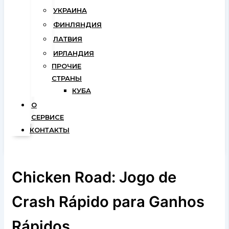
УКРАИНА
ФИНЛЯНДИЯ
ЛАТВИЯ
ИРЛАНДИЯ
ПРОЧИЕ
СТРАНЫ
КУБА
О
СЕРВИСЕ
КОНТАКТЫ
Chicken Road: Jogo de
Crash Rápido para Ganhos
Rápidos