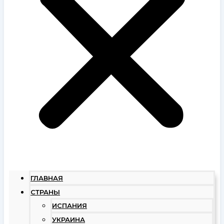
ГЛАВНАЯ
СТРАНЫ
ИСПАНИЯ
УКРАИНА