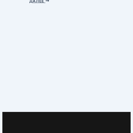
ДАЛЕЕ