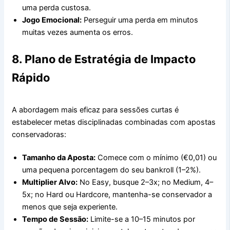
uma perda custosa.
Jogo Emocional:
Perseguir uma perda em minutos
muitas vezes aumenta os erros.
8. Plano de Estratégia de Impacto
Rápido
A abordagem mais eficaz para sessões curtas é
estabelecer metas disciplinadas combinadas com apostas
conservadoras:
Tamanho da Aposta:
Comece com o mínimo (€0,01) ou
uma pequena porcentagem do seu bankroll (1–2%).
Multiplier Alvo:
No Easy, busque 2–3x; no Medium, 4–
5x; no Hard ou Hardcore, mantenha-se conservador a
menos que seja experiente.
Tempo de Sessão:
Limite-se a 10–15 minutos por