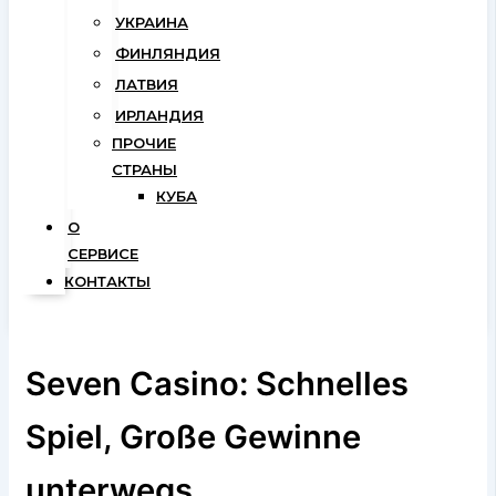
УКРАИНА
ФИНЛЯНДИЯ
ЛАТВИЯ
ИРЛАНДИЯ
ПРОЧИЕ
СТРАНЫ
КУБА
О
СЕРВИСЕ
КОНТАКТЫ
Seven Casino: Schnelles
Spiel, Große Gewinne
unterwegs