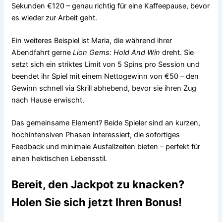
Sekunden €120 – genau richtig für eine Kaffeepause, bevor
es wieder zur Arbeit geht.
Ein weiteres Beispiel ist Maria, die während ihrer
Abendfahrt gerne
Lion Gems: Hold And Win
dreht. Sie
setzt sich ein striktes Limit von 5 Spins pro Session und
beendet ihr Spiel mit einem Nettogewinn von €50 – den
Gewinn schnell via Skrill abhebend, bevor sie ihren Zug
nach Hause erwischt.
Das gemeinsame Element? Beide Spieler sind an kurzen,
hochintensiven Phasen interessiert, die sofortiges
Feedback und minimale Ausfallzeiten bieten – perfekt für
einen hektischen Lebensstil.
Bereit, den Jackpot zu knacken?
Holen Sie sich jetzt Ihren Bonus!