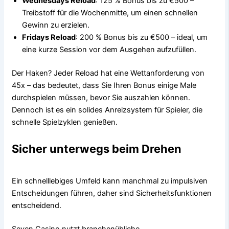
Wednesdays Reload
: 125 % Bonus bis zu €500 –
Treibstoff für die Wochenmitte, um einen schnellen
Gewinn zu erzielen.
Fridays Reload
: 200 % Bonus bis zu €500 – ideal, um
eine kurze Session vor dem Ausgehen aufzufüllen.
Der Haken? Jeder Reload hat eine Wettanforderung von
45x – das bedeutet, dass Sie Ihren Bonus einige Male
durchspielen müssen, bevor Sie auszahlen können.
Dennoch ist es ein solides Anreizsystem für Spieler, die
schnelle Spielzyklen genießen.
Sicher unterwegs beim Drehen
Ein schnelllebiges Umfeld kann manchmal zu impulsiven
Entscheidungen führen, daher sind Sicherheitsfunktionen
entscheidend.
Seven Casino nutzt branchenübliche