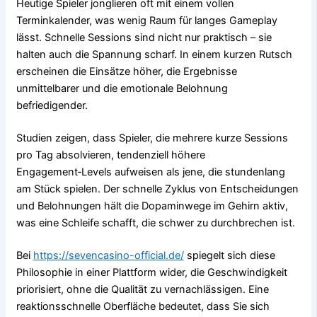
Heutige Spieler jonglieren oft mit einem vollen
Terminkalender, was wenig Raum für langes Gameplay
lässt. Schnelle Sessions sind nicht nur praktisch – sie
halten auch die Spannung scharf. In einem kurzen Rutsch
erscheinen die Einsätze höher, die Ergebnisse
unmittelbarer und die emotionale Belohnung
befriedigender.
Studien zeigen, dass Spieler, die mehrere kurze Sessions
pro Tag absolvieren, tendenziell höhere
Engagement‑Levels aufweisen als jene, die stundenlang
am Stück spielen. Der schnelle Zyklus von Entscheidungen
und Belohnungen hält die Dopaminwege im Gehirn aktiv,
was eine Schleife schafft, die schwer zu durchbrechen ist.
Bei
https://sevencasino-official.de/
spiegelt sich diese
Philosophie in einer Plattform wider, die Geschwindigkeit
priorisiert, ohne die Qualität zu vernachlässigen. Eine
reaktionsschnelle Oberfläche bedeutet, dass Sie sich