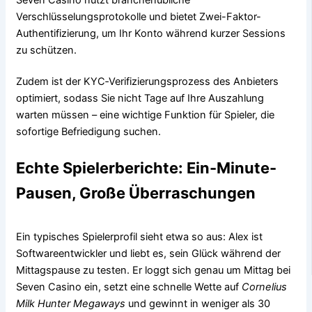
Verschlüsselungsprotokolle und bietet Zwei-Faktor-
Authentifizierung, um Ihr Konto während kurzer Sessions
zu schützen.
Zudem ist der KYC‑Verifizierungsprozess des Anbieters
optimiert, sodass Sie nicht Tage auf Ihre Auszahlung
warten müssen – eine wichtige Funktion für Spieler, die
sofortige Befriedigung suchen.
Echte Spielerberichte: Ein-Minute-
Pausen, Große Überraschungen
Ein typisches Spielerprofil sieht etwa so aus: Alex ist
Softwareentwickler und liebt es, sein Glück während der
Mittagspause zu testen. Er loggt sich genau um Mittag bei
Seven Casino ein, setzt eine schnelle Wette auf
Cornelius
Milk Hunter Megaways
und gewinnt in weniger als 30