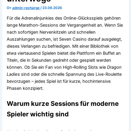
От
admin-recharge
/
23.06.2026
Für die Adrenalinjunkies des Online-Glücksspiels gehören
lange Marathon-Sessions der Vergangenheit an. Wenn Sie
nach sofortigen Nervenkitzeln und schnellen
Auszahlungen suchen, ist Seven Casino darauf ausgelegt,
dieses Verlangen zu befriedigen. Mit einer Bibliothek von
etwa viertausend Spielen bietet die Plattform ein Buffet an
Titeln, die in Sekunden gedreht oder gespielt werden
können. Ob Sie ein Fan von High‑Rolling Slots wie
Dragon
Ladies
sind oder die schnelle Spannung des Live-Roulette
bevorzugen – jedes Spiel ist für kurze, hochintensive
Phasen konzipiert.
Warum kurze Sessions für moderne
Spieler wichtig sind