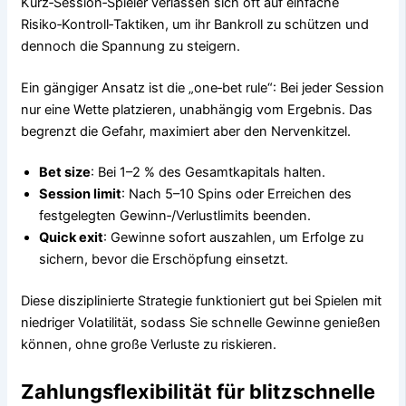
Kurz‑Session‑Spieler verlassen sich oft auf einfache
Risiko‑Kontroll‑Taktiken, um ihr Bankroll zu schützen und
dennoch die Spannung zu steigern.
Ein gängiger Ansatz ist die „one‑bet rule“: Bei jeder Session
nur eine Wette platzieren, unabhängig vom Ergebnis. Das
begrenzt die Gefahr, maximiert aber den Nervenkitzel.
Bet size
: Bei 1–2 % des Gesamtkapitals halten.
Session limit
: Nach 5–10 Spins oder Erreichen des
festgelegten Gewinn‑/Verlustlimits beenden.
Quick exit
: Gewinne sofort auszahlen, um Erfolge zu
sichern, bevor die Erschöpfung einsetzt.
Diese disziplinierte Strategie funktioniert gut bei Spielen mit
niedriger Volatilität, sodass Sie schnelle Gewinne genießen
können, ohne große Verluste zu riskieren.
Zahlungsflexibilität für blitzschnelle