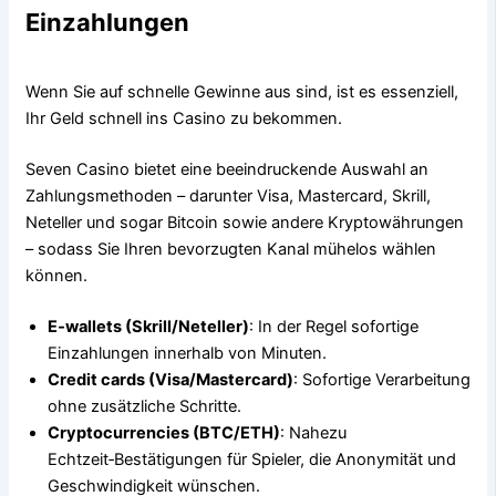
Einzahlungen
Wenn Sie auf schnelle Gewinne aus sind, ist es essenziell,
Ihr Geld schnell ins Casino zu bekommen.
Seven Casino bietet eine beeindruckende Auswahl an
Zahlungsmethoden – darunter Visa, Mastercard, Skrill,
Neteller und sogar Bitcoin sowie andere Kryptowährungen
– sodass Sie Ihren bevorzugten Kanal mühelos wählen
können.
E‑wallets (Skrill/Neteller)
: In der Regel sofortige
Einzahlungen innerhalb von Minuten.
Credit cards (Visa/Mastercard)
: Sofortige Verarbeitung
ohne zusätzliche Schritte.
Cryptocurrencies (BTC/ETH)
: Nahezu
Echtzeit‑Bestätigungen für Spieler, die Anonymität und
Geschwindigkeit wünschen.