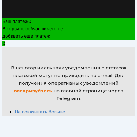
Ваш платеж
0
В корзине сейчас ничего нет
добавить еще платеж
0
В некоторых случаях уведомления о статусах
платежей могут не приходить на e-mail. Для
получения оперативных уведомлений
авторизуйтесь
на главной странице через
Telegram.
Не показывать больше