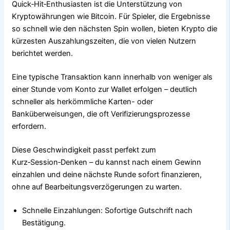
Quick‑Hit‑Enthusiasten ist die Unterstützung von
Kryptowährungen wie Bitcoin. Für Spieler, die Ergebnisse
so schnell wie den nächsten Spin wollen, bieten Krypto die
kürzesten Auszahlungszeiten, die von vielen Nutzern
berichtet werden.
Eine typische Transaktion kann innerhalb von weniger als
einer Stunde vom Konto zur Wallet erfolgen – deutlich
schneller als herkömmliche Karten- oder
Banküberweisungen, die oft Verifizierungsprozesse
erfordern.
Diese Geschwindigkeit passt perfekt zum
Kurz‑Session‑Denken – du kannst nach einem Gewinn
einzahlen und deine nächste Runde sofort finanzieren,
ohne auf Bearbeitungsverzögerungen zu warten.
Schnelle Einzahlungen: Sofortige Gutschrift nach
Bestätigung.