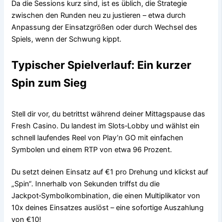
Da die Sessions kurz sind, ist es üblich, die Strategie
zwischen den Runden neu zu justieren – etwa durch
Anpassung der Einsatzgrößen oder durch Wechsel des
Spiels, wenn der Schwung kippt.
Typischer Spielverlauf: Ein kurzer
Spin zum Sieg
Stell dir vor, du betrittst während deiner Mittagspause das
Fresh Casino. Du landest im Slots‑Lobby und wählst ein
schnell laufendes Reel von Play’n GO mit einfachen
Symbolen und einem RTP von etwa 96 Prozent.
Du setzt deinen Einsatz auf €1 pro Drehung und klickst auf
„Spin“. Innerhalb von Sekunden triffst du die
Jackpot‑Symbolkombination, die einen Multiplikator von
10x deines Einsatzes auslöst – eine sofortige Auszahlung
von €10!