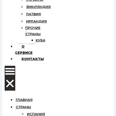
ФИНЛЯНДИЯ
ЛАТВИЯ
ИРЛАНДИЯ
ПРОЧИЕ
СТРАНЫ
КУБА
О
СЕРВИСЕ
КОНТАКТЫ
ГЛАВНАЯ
СТРАНЫ
ИСПАНИЯ