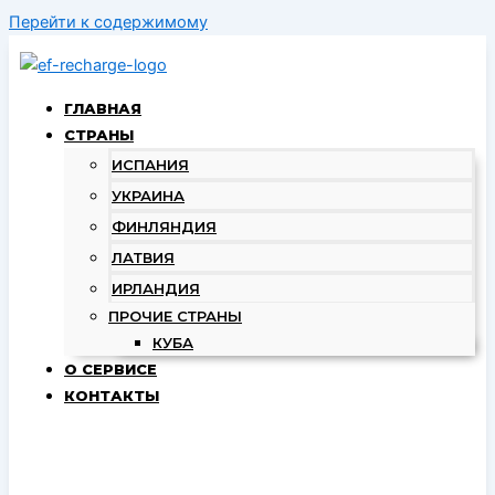
Перейти к содержимому
ГЛАВНАЯ
СТРАНЫ
ИСПАНИЯ
УКРАИНА
ФИНЛЯНДИЯ
ЛАТВИЯ
ИРЛАНДИЯ
ПРОЧИЕ СТРАНЫ
КУБА
О СЕРВИСЕ
КОНТАКТЫ