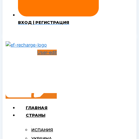
ВХОД | РЕГИСТРАЦИЯ
User-edit
ГЛАВНАЯ
СТРАНЫ
ИСПАНИЯ
УКРАИНА