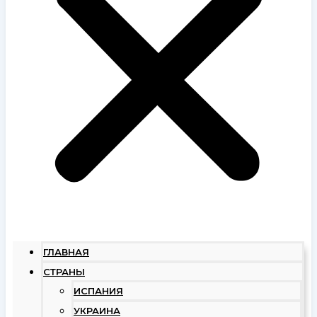
ГЛАВНАЯ
СТРАНЫ
ИСПАНИЯ
УКРАИНА