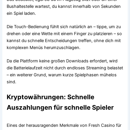
Bushaltestelle wartest, du kannst innerhalb von Sekunden
ein Spiel laden.
Die Touch-Bedienung fühlt sich natürlich an – tippe, um zu
drehen oder eine Wette mit einem Finger zu platzieren – so
kannst du schnelle Entscheidungen treffen, ohne dich mit
komplexen Menüs herumzuschlagen.
Da die Plattform keine großen Downloads erfordert, wird
die Batterielaufzeit nicht durch endloses Streaming belastet
– ein weiterer Grund, warum kurze Spielphasen mühelos
sind.
Kryptowährungen: Schnelle
Auszahlungen für schnelle Spieler
Eines der herausragenden Merkmale von Fresh Casino für