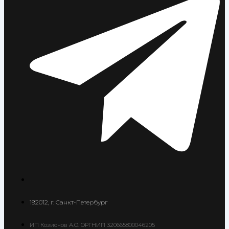
192012, г. Санкт-Петербург
ИП Козионов А.О. ОРГНИП 320665800046205