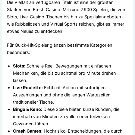
Die Vielfalt an verfügbaren Titeln ist eine der größten
Stärken von Fresh Casino. Mit rund 7.900 Spielen, die von
Slots, Live-Casino-Tischen bis hin zu Spezialangeboten
wie Rubbellosen und Virtual Sports reichen, gibt es immer
etwas Neues zu entdecken.
Für Quick‑Hit‑Spieler glänzen bestimmte Kategorien
besonders:
Slots:
Schnelle Reel-Bewegungen mit einfachen
Mechaniken, die bis zu achtmal pro Minute drehen
lassen.
Live Roulette:
Echtzeit-Action mit sofortigen
Auszahlungen und ohne die langen Wartezeiten
traditioneller Tische.
Bingo & Keno:
Diese Spiele bieten kurze Runden, die
innerhalb von Minuten zu vollen oder teilweisen
Gewinnen führen.
Crash Games:
Hochrisiko-Entscheidungen, die durch